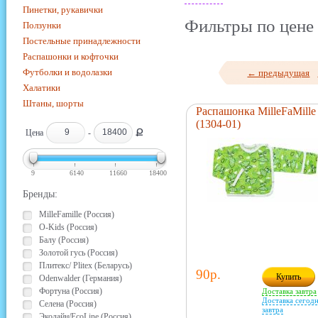
Пинетки, рукавички
Фильтры по цене 
Ползунки
Постельные принадлежности
Распашонки и кофточки
Футболки и водолазки
← предыдущая
Халатики
Штаны, шорты
Распашонка MilleFaMille
(1304-01)
Ք
Цена
-
9
6140
11660
18400
Бренды:
MilleFamille (Россия)
O-Kids (Россия)
Балу (Россия)
Золотой гусь (Россия)
Плитекс/ Plitex (Беларусь)
90р.
Купить
Odenwalder (Германия)
Фортуна (Россия)
Доставка завтра
Доставка сегодн
Селена (Россия)
завтра
Эколайн/EcoLine (Россия)