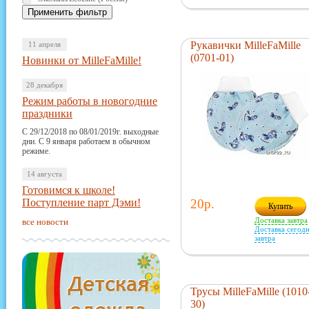
Рукавички MilleFaMille
11 апреля
(0701-01)
Новинки от MilleFaMille!
28 декабря
Режим работы в новогодние
праздники
С 29/12/2018 по 08/01/2019г. выходные
дни. С 9 января работаем в обычном
режиме.
14 августа
Готовимся к школе!
Поступление парт Дэми!
20р.
Купить
Доставка завтра
все новости
Доставка сегодн
завтра
Трусы MilleFaMille (1010
30)