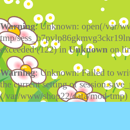
Warning
: Unknown: open(/var/w
tmp/sess_b7pvlp86gkmvg3ckr19ln
exceeded (122) in
Unknown
on li
Warning
: Unknown: Failed to write
the current setting of session.save_
(/var/www/shop22/data/mod-tmp)