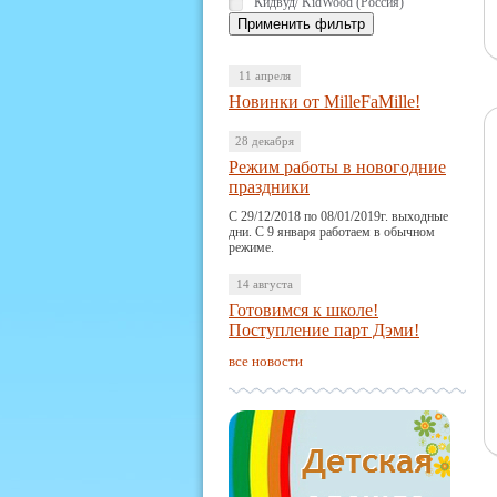
Кидвуд/ KidWood (Россия)
11 апреля
Новинки от MilleFaMille!
28 декабря
Режим работы в новогодние
праздники
С 29/12/2018 по 08/01/2019г. выходные
дни. С 9 января работаем в обычном
режиме.
14 августа
Готовимся к школе!
Поступление парт Дэми!
все новости