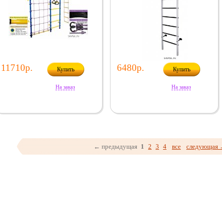
11710р.
6480р.
Купить
Купить
На заказ
На заказ
← предыдущая
1
2
3
4
все
следующая