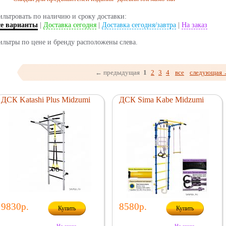
льтровать по наличию и сроку доставки:
се варианты
|
Доставка сегодня
|
Доставка сегодня/завтра
|
На заказ
льтры по цене и бренду расположены слева.
← предыдущая
1
2
3
4
все
следующая
ДСК Katashi Plus Midzumi
ДСК Sima Kabe Midzumi
9830р.
8580р.
Купить
Купить