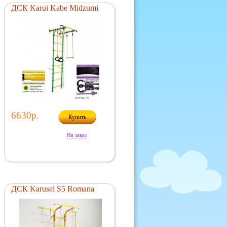
ДСК Karui Kabe Midzumi
6630р.
Купить
На заказ
ДСК Karusel S5 Romana