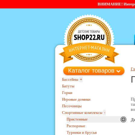
ВНИМАНИЕ! Интернет-
Гл
Каталог товаров
Бассейны
+
Батуты
Горки
Игровые домики
Пр
та
Песочницы
во
Спортивные комплексы
-
Пристенные
Д
Распорные
Турники и брусья