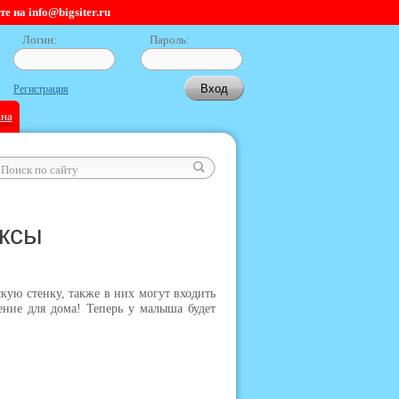
 на info@bigsiter.ru
Логин:
Пароль:
Регистрация
ина
ксы
ую стенку, также в них могут входить
ение для дома!
Теперь у малыша будет