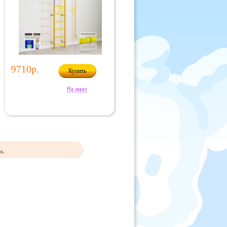
9710р.
Купить
На заказ
 →