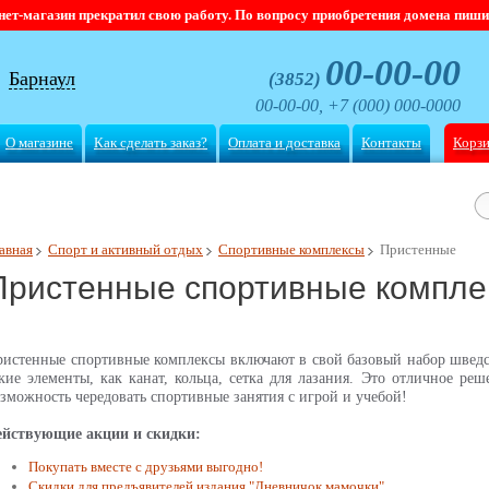
магазин прекратил свою работу. По вопросу приобретения домена пишите
00-00-00
Барнаул
(3852)
00-00-00, +7 (000) 000-0000
О магазине
Как сделать заказ?
Оплата и доставка
Контакты
Корз
авная
Спорт и активный отдых
Спортивные комплексы
Пристенные
Пристенные спортивные компле
истенные спортивные комплексы включают в свой базовый набор шведск
кие элементы, как канат, кольца, сетка для лазания. Это
отличное реш
зможность чередовать спортивные занятия с игрой и учебой!
ействующие акции и скидки:
Покупать вместе с друзьями выгодно!
Скидки для предъявителей издания "Дневничок мамочки"