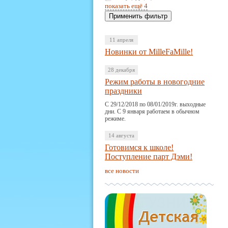
показать ещё 4
11 апреля
Новинки от MilleFaMille!
28 декабря
Режим работы в новогодние
праздники
С 29/12/2018 по 08/01/2019г. выходные
дни. С 9 января работаем в обычном
режиме.
14 августа
Готовимся к школе!
Поступление парт Дэми!
все новости