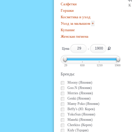
Фи
Салфетки
К
Горшки
Косметика и уход
Уход за малышом
+
Купание
Женская гигиена
Ք
Цена
-
29
650
1210
1900
Бренды:
Moony (Япония)
Goo.N (Япония)
Merries (Япония)
Genki (Япония)
Mamy Poko (Япония)
Beffy's (Ю. Корея)
YokoSun (Япония)
Maneki (Япония)
Cheekiss (Корея)
Kidy (Турция)