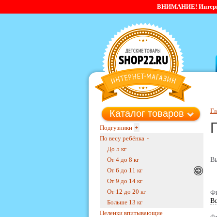
ВНИМАНИЕ! Интернет-
Гл
Каталог товаров
Подгузники
+
По весу ребёнка
-
До 5 кг
От 4 до 8 кг
В
От 6 до 11 кг
От 9 до 14 кг
От 12 до 20 кг
Фи
Вс
Больше 13 кг
Пеленки впитывающие