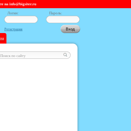
 на info@bigsiter.ru
Логин:
Пароль:
Регистрация
ина