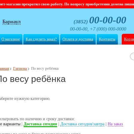
магазин прекратил свою работу. По вопросу приобретения домена пишите
00-00-00
Барнаул
(3852)
00-00-00, +7 (000) 000-0000
О магазине
Как сделать заказ?
Оплата и доставка
Контакты
Корз
авная
Гигиена
По весу ребёнка
По весу ребёнка
ыберите нужную категорию.
льтровать по наличию и сроку доставки:
е варианты
|
Доставка сегодня
|
Доставка сегодня/завтра
|
На заказ