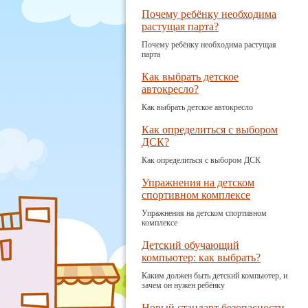
Почему ребёнку необходима
растущая парта?
Почему ребёнку необходима растущая
парта
Как выбрать детское
автокресло?
Как выбрать детское автокресло
Как определиться с выбором
ДСК?
Как определиться с выбором ДСК
Упражнения на детском
спортивном комплексе
Упражнения на детском спортивном
комплексе
Детский обучающий
компьютер: как выбрать?
Каким должен быть детский компьютер, и
зачем он нужен ребёнку
Новый стандарт безопасности