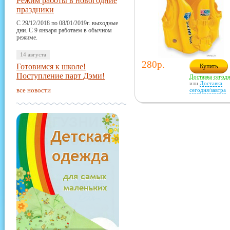
Режим работы в новогодние
праздники
С 29/12/2018 по 08/01/2019г. выходные
дни. С 9 января работаем в обычном
режиме.
14 августа
280р.
Готовимся к школе!
Купить
Поступление парт Дэми!
Доставка сегод
или
Доставка
все новости
сегодня/завтра