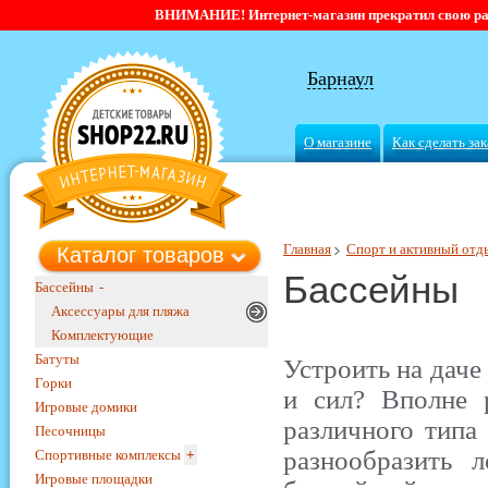
ВНИМАНИЕ! Интернет-магазин прекратил свою работ
Барнаул
О магазине
Как сделать зак
Главная
Спорт и активный отд
Каталог товаров
Бассейны
Бассейны
-
Аксессуары для пляжа
Комплектующие
Батуты
Устроить на даче
Горки
и сил? Вполне 
Игровые домики
различного типа
Песочницы
разнообразить 
Спортивные комплексы
+
Игровые площадки