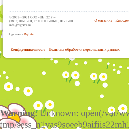
© 2009—2021 ООО «Шоп22.Ру»
О магазине
Как сдел
(3852) 00-00-00, +7 000 000-00-00, 00-00-00
info@bigsiter.ru
Сделано в
BigSiter
Конфиденциальность
Политика обработки персональных данных
Warning
: Unknown: open(/var/w
tmp/sess_n1vas9soeeb9aifiis22mh