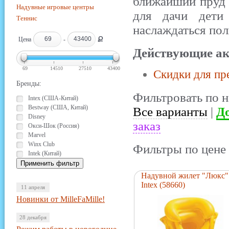
ближайший пруд 
Надувные игровые центры
для дачи дети
Теннис
наслаждаться по
Ք
Цена
-
Действующие ак
69
14510
27510
43400
Скидки для пр
Бренды:
Фильтровать по н
Intex (США-Китай)
Bestway (США, Китай)
Все варианты
|
До
Disney
заказ
Окси-Шок (Россия)
Marvel
Winx Club
Фильтры по цене 
Intek (Китай)
Надувной жилет "Люкс"
Intex (58660)
11 апреля
Новинки от MilleFaMille!
28 декабря