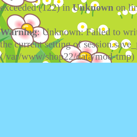
exceeded (122) in
Unknown
on li
Warning
: Unknown: Failed to write
the current setting of session.save_
(/var/www/shop22/data/mod-tmp)