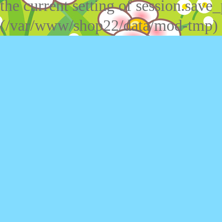
the current setting of session.save_
(/var/www/shop22/data/mod-tmp)