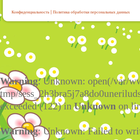
Конфиденциальность
Политика обработки персональных данных
Warning
: Unknown: open(/var/w
tmp/sess_2h3bra5j7a8do0unerilud
exceeded (122) in
Unknown
on li
Warning
: Unknown: Failed to write