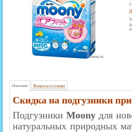
С
П
Б
В
ш
Описание
Вопросы и отзывы
Скидка на подгузники при
Подгузники
Moony
для нов
натуральных природных ма