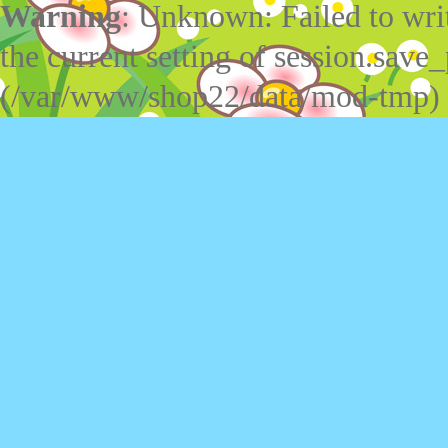
Warning
: Unknown: Failed to write
the current setting of session.save_
(/var/www/shop22/data/mod-tmp)