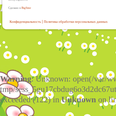
Сделано в
BigSiter
Конфиденциальность
Политика обработки персональных данных
Warning
: Unknown: open(/var/w
tmp/sess_5gu17cbdug6o3d2dc67ut
exceeded (122) in
Unknown
on li