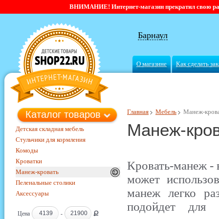
ВНИМАНИЕ! Интернет-магазин прекратил свою работ
Барнаул
О магазине
Как сделать зак
Главная
Мебель
Манеж-кров
Каталог товаров
Манеж-кро
Детская складная мебель
Стульчики для кормления
Комоды
Кроватки
Кровать-манеж - 
Манеж-кровать
может использов
Пеленальные столики
манеж
легко раз
Аксессуары
подойдет для 
Ք
Цена
-