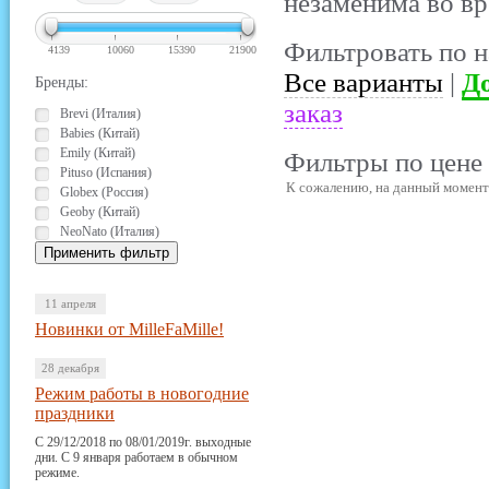
незаменима во вр
Фильтровать по н
4139
10060
15390
21900
Все варианты
|
До
Бренды:
заказ
Brevi (Италия)
Babies (Китай)
Emily (Китай)
Фильтры по цене 
Pituso (Испания)
К сожалению, на данный момент 
Globex (Россия)
Geoby (Китай)
NeoNato (Италия)
11 апреля
Новинки от MilleFaMille!
28 декабря
Режим работы в новогодние
праздники
С 29/12/2018 по 08/01/2019г. выходные
дни. С 9 января работаем в обычном
режиме.