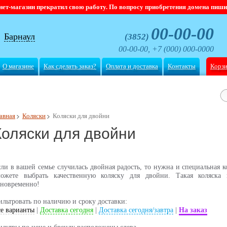
магазин прекратил свою работу. По вопросу приобретения домена пишите
00-00-00
Барнаул
(3852)
00-00-00, +7 (000) 000-0000
О магазине
Как сделать заказ?
Оплата и доставка
Контакты
Корз
авная
Коляски
Коляски для двойни
Коляски для двойни
ли в вашей семье случилась двойная радость, то нужна и специальная 
можете выбрать качественную коляску для двойни. Такая коляска
дновременно!
льтровать по наличию и сроку доставки:
е варианты
|
Доставка сегодня
|
Доставка сегодня/завтра
|
На заказ