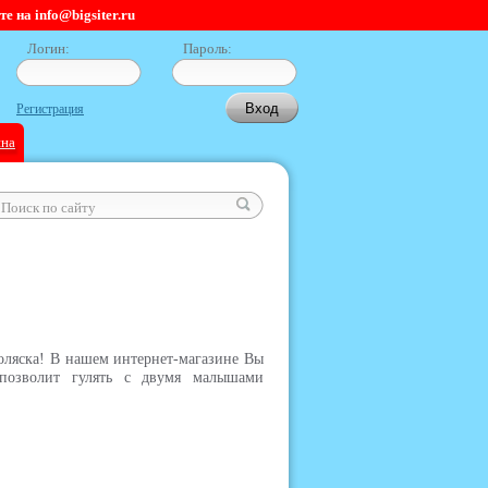
 на info@bigsiter.ru
Логин:
Пароль:
Регистрация
ина
коляска! В нашем интернет-магазине Вы
 позволит гулять с двумя малышами