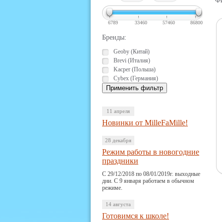
Фи
6789
33460
57460
86800
Бренды:
Geoby (Китай)
Brevi (Италия)
Kacper (Польша)
Cybex (Германия)
11 апреля
Новинки от MilleFaMille!
28 декабря
Режим работы в новогодние
праздники
С 29/12/2018 по 08/01/2019г. выходные
дни. С 9 января работаем в обычном
режиме.
14 августа
Готовимся к школе!