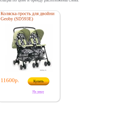
льтры по цене и бренду расположены слева.
Коляска-трость для двойни
Geoby (SD593E)
11600р.
Купить
На заказ