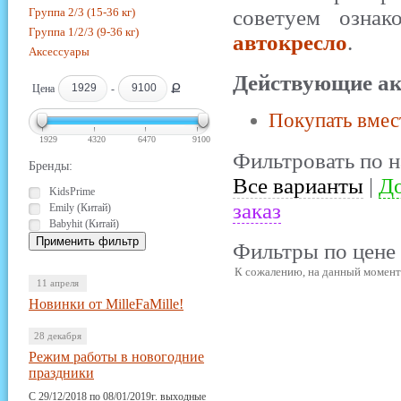
Группа 2/3 (15-36 кг)
советуем ознак
Группа 1/2/3 (9-36 кг)
автокресло
.
Аксессуары
Действующие ак
Ք
Цена
-
Покупать вмес
1929
4320
6470
9100
Фильтровать по н
Бренды:
Все варианты
|
До
KidsPrime
заказ
Emily (Китай)
Babyhit (Китай)
Фильтры по цене 
К сожалению, на данный момент 
11 апреля
Новинки от MilleFaMille!
28 декабря
Режим работы в новогодние
праздники
С 29/12/2018 по 08/01/2019г. выходные