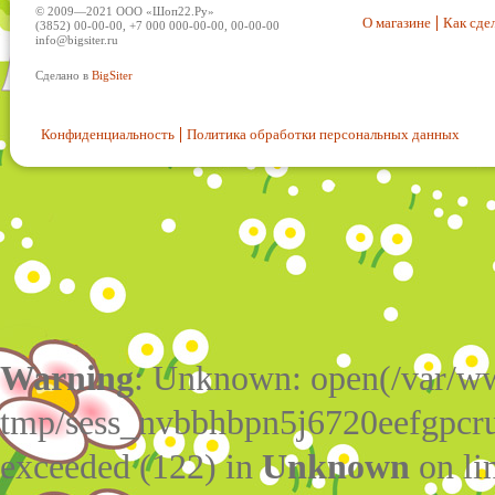
© 2009—2021 ООО «Шоп22.Ру»
О магазине
Как сдел
(3852) 00-00-00, +7 000 000-00-00, 00-00-00
info@bigsiter.ru
Сделано в
BigSiter
Конфиденциальность
Политика обработки персональных данных
Warning
: Unknown: open(/var/w
tmp/sess_nvbbhbpn5j6720eefgpcru
exceeded (122) in
Unknown
on li