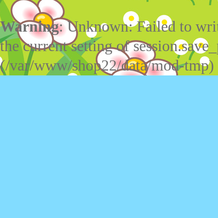
Warning
: Unknown: Failed to write
the current setting of session.save_
(/var/www/shop22/data/mod-tmp)