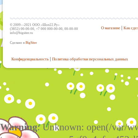
© 2009—2021 ООО «Шоп22.Ру»
О магазине
Как сдел
(3852) 00-00-00, +7 000 000-00-00, 00-00-00
info@bigsiter.ru
Сделано в
BigSiter
Конфиденциальность
Политика обработки персональных данных
Warning
: Unknown: open(/var/w