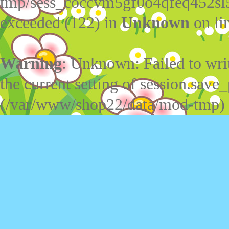
tmp/sess_coccvm5gf0o4qfeq452sl
exceeded (122) in
Unknown
on li
Warning
: Unknown: Failed to write
the current setting of session.save_
(/var/www/shop22/data/mod-tmp)