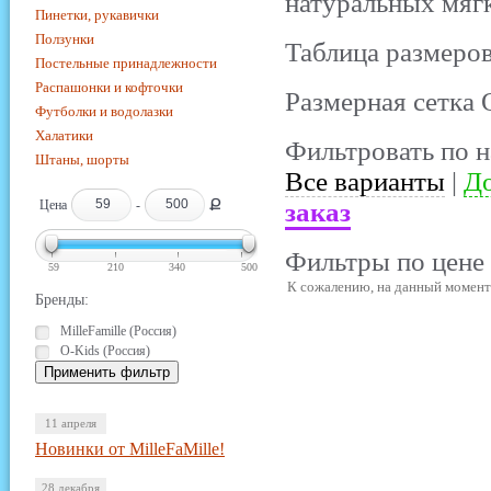
натуральных мягк
Пинетки, рукавички
Ползунки
Таблица размеров
Постельные принадлежности
Распашонки и кофточки
Размерная сетка 
Футболки и водолазки
Халатики
Фильтровать по н
Штаны, шорты
Все варианты
|
До
Ք
Цена
-
заказ
Фильтры по цене 
59
210
340
500
К сожалению, на данный момент 
Бренды:
MilleFamille (Россия)
O-Kids (Россия)
11 апреля
Новинки от MilleFaMille!
28 декабря