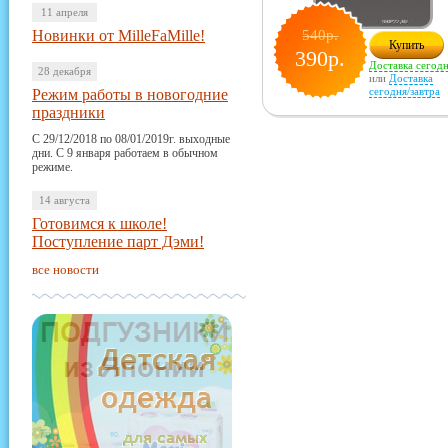
11 апреля
Новинки от MilleFaMille!
540р.
Купить
390р.
Доставка сегод
28 декабря
или
Доставка
сегодня/завтра
Режим работы в новогодние
праздники
С 29/12/2018 по 08/01/2019г. выходные
дни. С 9 января работаем в обычном
режиме.
14 августа
Готовимся к школе!
Поступление парт Дэми!
все новости