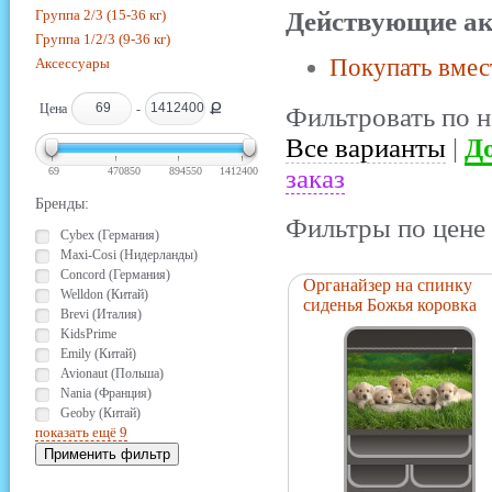
Группа 2/3 (15-36 кг)
Действующие ак
Группа 1/2/3 (9-36 кг)
Покупать вмес
Аксессуары
Ք
Цена
-
Фильтровать по н
Все варианты
|
До
заказ
69
470850
894550
1412400
Бренды:
Фильтры по цене 
Cybex (Германия)
Maxi-Cosi (Нидерланды)
Concord (Германия)
Органайзер на спинку
Welldon (Китай)
сиденья Божья коровка
Brevi (Италия)
KidsPrime
Emily (Китай)
Avionaut (Польша)
Nania (Франция)
Geoby (Китай)
показать ещё 9