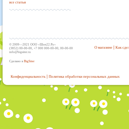
все статьи
© 2009—2021 ООО «Шоп22.Ру»
О магазине
Как сдел
(3852) 00-00-00, +7 000 000-00-00, 00-00-00
info@bigsiter.ru
Сделано в
BigSiter
Конфиденциальность
Политика обработки персональных данных