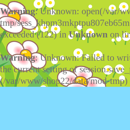
Warning
: Unknown: open(/var/w
tmp/sess_khpm3mkptpu807eb65m95
exceeded (122) in
Unknown
on li
Warning
: Unknown: Failed to write
the current setting of session.save_
(/var/www/shop22/data/mod-tmp)