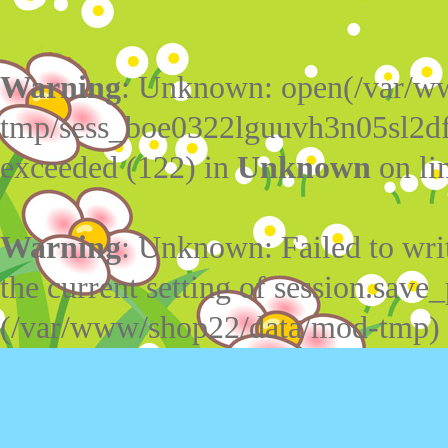
Warning
: Unknown: open(/var/w
tmp/sess_boe0322lguuvh3n05sl2df
exceeded (122) in
Unknown
on li
Warning
: Unknown: Failed to write
the current setting of session.save_
(/var/www/shop22/data/mod-tmp)