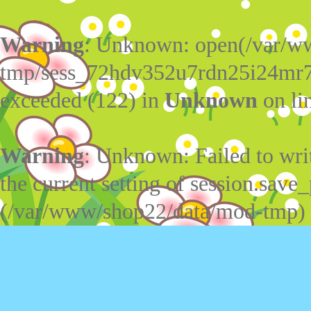
Warning
: Unknown: open(/var/w
tmp/sess_72hdv352u7rdn25i24mr7
exceeded (122) in
Unknown
on li
Warning
: Unknown: Failed to write
the current setting of session.save_
(/var/www/shop22/data/mod-tmp)