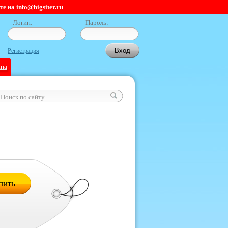
 на info@bigsiter.ru
Логин:
Пароль:
Регистрация
ина
пить