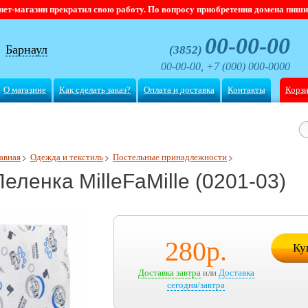
магазин прекратил свою работу. По вопросу приобретения домена пишите
00-00-00
Барнаул
(3852)
00-00-00, +7 (000) 000-0000
О магазине
Как сделать заказ?
Оплата и доставка
Контакты
Корз
авная
Одежда и текстиль
Постельные принадлежности
Пеленка MilleFaMille (0201-03)
280
р.
Ку
Доставка завтра
или
Доставка
сегодня/завтра