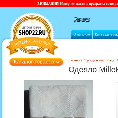
ВНИМАНИЕ! Интернет-магазин прекратил свою работ
Барнаул
О магазине
Как сделать зак
Главная
Одежда и текстиль
П
Каталог товаров
Одеяло MilleF