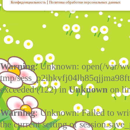
Конфиденциальность
Политика обработки персональных данных
Warning
: Unknown: open(/var/w
tmp/sess_p2ihkvfj04lh85qjjma98f
exceeded (122) in
Unknown
on li
Warning
: Unknown: Failed to write
the current setting of session.save_