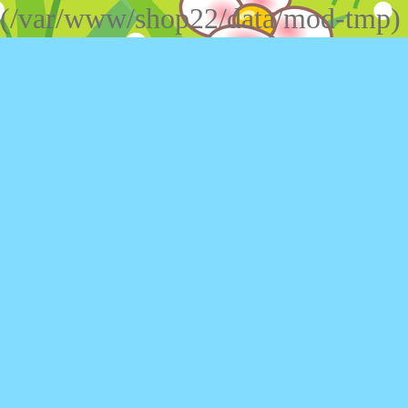
(/var/www/shop22/data/mod-tmp)