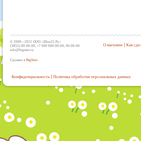
© 2009—2021 ООО «Шоп22.Ру»
О магазине
Как сдел
(3852) 00-00-00, +7 000 000-00-00, 00-00-00
info@bigsiter.ru
Сделано в
BigSiter
Конфиденциальность
Политика обработки персональных данных