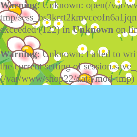
Warning
: Unknown: open(/var/w
tmp/sess_bs3krrt2kmvceofn6a1jqn
exceeded (122) in
Unknown
on li
Warning
: Unknown: Failed to write
the current setting of session.save_
(/var/www/shop22/data/mod-tmp)