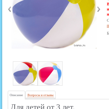
В
и
н
С
П
Б
Описание
Вопросы и отзывы
Для детей от 3 лет.