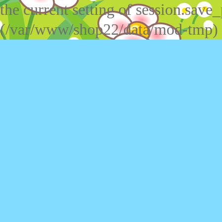
the current setting of session.save_
(/var/www/shop22/data/mod-tmp)