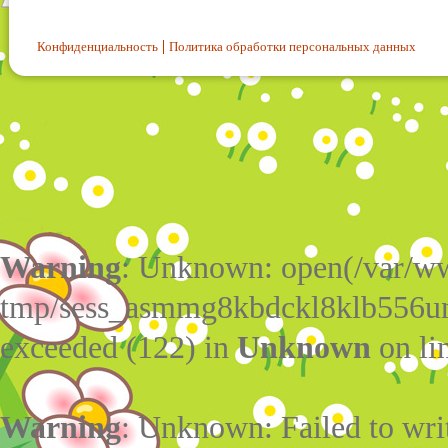
Конфиденциальность
Политика обработки персональных данных
Warning
: Unknown: open(/var/w
tmp/sess_asmmg8kbdckl8klb556un
exceeded (122) in
Unknown
on li
Warning
: Unknown: Failed to write