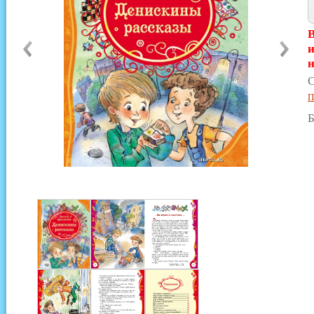
В
и
н
С
П
Б