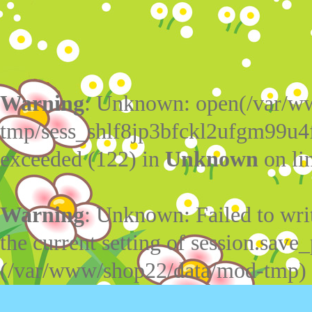
Warning
: Unknown: open(/var/w
tmp/sess_shlf8jp3bfckl2ufgm99u4
exceeded (122) in
Unknown
on li
Warning
: Unknown: Failed to write
the current setting of session.save_
(/var/www/shop22/data/mod-tmp)