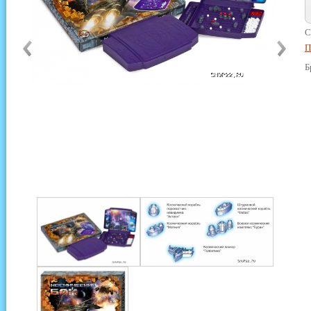
С
П
Б