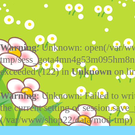
Warning
: Unknown: open(/var/w
tmp/sess_gota4mn4g53m095hm8nrn
exceeded (122) in
Unknown
on li
Warning
: Unknown: Failed to write
the current setting of session.save_
(/var/www/shop22/data/mod-tmp)