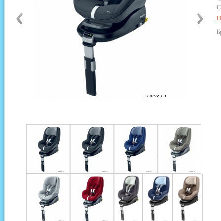
С
П
Б