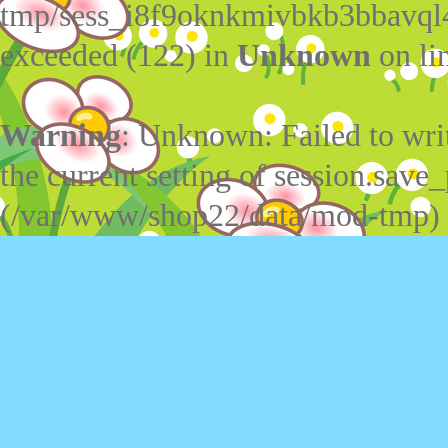
tmp/sess_i8f9oknkmivbkb3bbavql4
exceeded (122) in
Unknown
on li
Warning
: Unknown: Failed to write
the current setting of session.save_
(/var/www/shop22/data/mod-tmp)