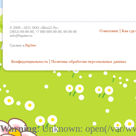
© 2009—2021 ООО «Шоп22.Ру»
О магазине
Как сдел
(3852) 00-00-00, +7 000 000-00-00, 00-00-00
info@bigsiter.ru
Сделано в
BigSiter
Конфиденциальность
Политика обработки персональных данных
Warning
: Unknown: open(/var/w