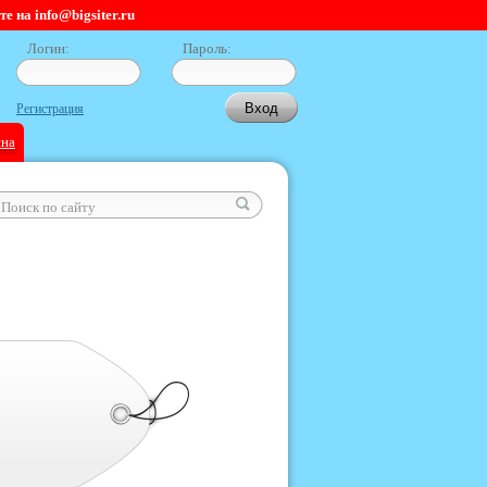
 на info@bigsiter.ru
Логин:
Пароль:
Регистрация
ина