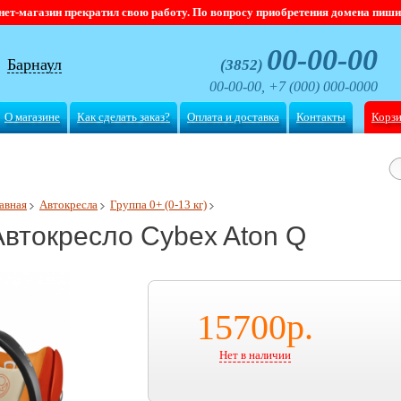
магазин прекратил свою работу. По вопросу приобретения домена пишите
00-00-00
Барнаул
(3852)
00-00-00, +7 (000) 000-0000
О магазине
Как сделать заказ?
Оплата и доставка
Контакты
Корз
авная
Автокресла
Группа 0+ (0-13 кг)
Автокресло Cybex Aton Q
15700
р.
Нет в наличии