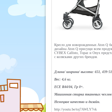
Кресло для новорожденных Aton Q бе
дизайна Aton Q присущи всем продук
CYBEX Callisto, Topaz и Onyx предс
с колясками других брендов.
Длина/ ширина/ высота: 651, 439-51
Вес: 4,6 кг.
ECE R44/04, Гр 0+.
Машинная стирка тканевых чехлов 
Немецкое качество и дизайн.
http://youtu.be/toj7AWLY7vk