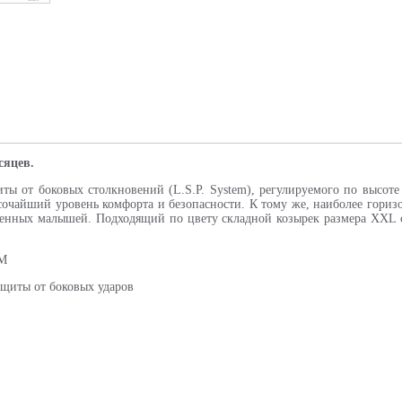
есяцев.
ы от боковых столкновений (L.S.P. System), регулируемого по высот
сочайший уровень комфорта и безопасности. К тому же, наиболее гори
енных малышей. Подходящий по цвету складной козырек размера XXL 
M
ащиты от боковых ударов