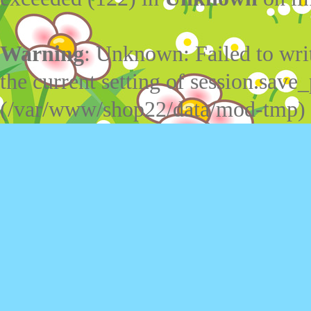
Warning
: Unknown: Failed to write
the current setting of session.save_
(/var/www/shop22/data/mod-tmp)