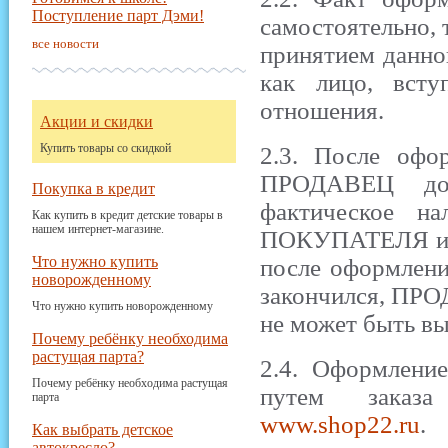
Поступление парт Дэми!
самостоятельно, 
все новости
принятием данн
как лицо, вст
отношения.
Акции и скидки
Купить товары со скидкой
2.3. После о
ПРОДАВЕЦ дол
Покупка в кредит
фактическое на
Как купить в кредит детские товары в
нашем интернет-магазине.
ПОКУПАТЕЛЯ и со
Что нужно купить
после оформления
новорожденному
закончился, ПР
Что нужно купить новорожденному
не может быть в
Почему ребёнку необходима
растущая парта?
2.4. Оформлени
Почему ребёнку необходима растущая
путем заказ
парта
www.shop22.ru
.
Как выбрать детское
автокресло?