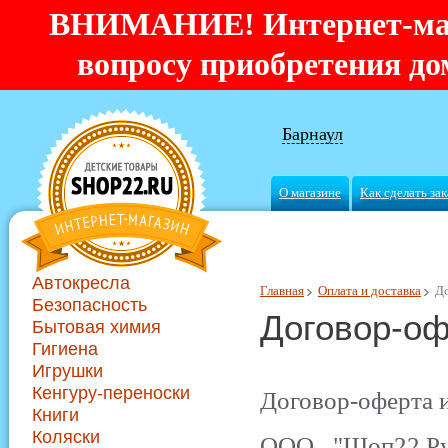
ВНИМАНИЕ! Интернет-мага
вопросу приобретения дом
Барнаул
О магазине
Как сделать зак
Автокресла
Главная
Оплата и доставка
Д
Безопасность
Договор-оф
Бытовая химия
Гигиена
Игрушки
Кенгуру-переноски
Договор-оферта и
Книги
Коляски
ООО "Шоп22.Ру