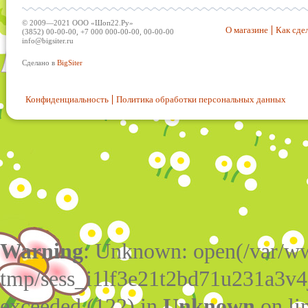
© 2009—2021 ООО «Шоп22.Ру»
О магазине
Как сдел
(3852) 00-00-00, +7 000 000-00-00, 00-00-00
info@bigsiter.ru
Сделано в
BigSiter
Конфиденциальность
Политика обработки персональных данных
Warning
: Unknown: open(/var/w
tmp/sess_i1lf3e21t2bd71u231a3v4
exceeded (122) in
Unknown
on li