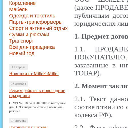
Кормление
(далее ПРОДАВЕЦ
Мебель
публичным догов
Одежда и текстиль
Парты-трансформеры
юридических ли
Спорт и активный отдых
Сумки и рюкзаки
1. Предмет дого
Транспорт
Всё для праздника
1.1. ПРОДАВЕ
Новый год
ПОКУПАТЕЛЮ, а 
заказанные в ин
11 апреля
ТОВАР).
Новинки от MilleFaMille!
28 декабря
2. Момент заклю
Режим работы в новогодние
праздники
2.1. Текст данн
С 29/12/2018 по 08/01/2019г. выходные
соответствии со 
дни. С 9 января работаем в обычном
режиме.
кодекса РФ).
14 августа
2.2. Факт офо
Готовимся к школе!