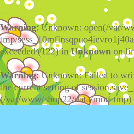
Warning
: Unknown: open(/var/w
tmp/sess_10mfinsqpuo4ievro1j40a
exceeded (122) in
Unknown
on li
Warning
: Unknown: Failed to write
the current setting of session.save_
(/var/www/shop22/data/mod-tmp)