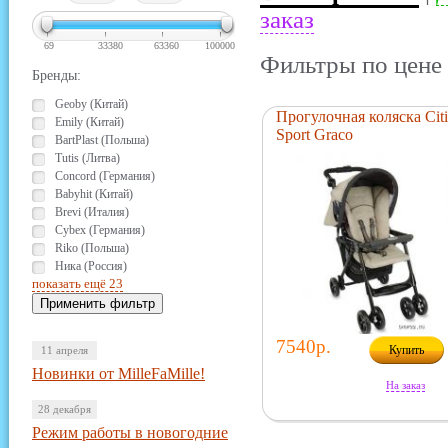
заказ
69
33380
63360
100000
Фильтры по цене 
Бренды:
Geoby (Китай)
Прогулочная коляска Citi
Emily (Китай)
Sport Graco
BartPlast (Польша)
Tutis (Литва)
Concord (Германия)
Babyhit (Китай)
Brevi (Италия)
Cybex (Германия)
Riko (Польша)
Ника (Россия)
показать ещё 23
7540р.
Купить
11 апреля
Новинки от MilleFaMille!
На заказ
28 декабря
Режим работы в новогодние