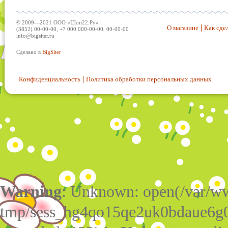
© 2009—2021 ООО «Шоп22.Ру»
О магазине
Как сдел
(3852) 00-00-00, +7 000 000-00-00, 00-00-00
info@bigsiter.ru
Сделано в
BigSiter
Конфиденциальность
Политика обработки персональных данных
Warning
: Unknown: open(/var/w
tmp/sess_hg4qo15qe2uk0bdaue6g0