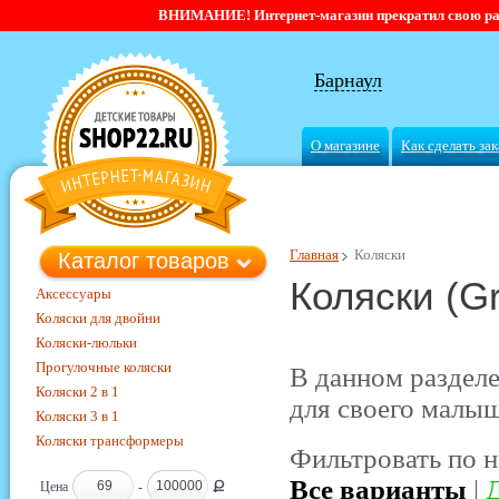
ВНИМАНИЕ! Интернет-магазин прекратил свою работ
Барнаул
О магазине
Как сделать зак
Главная
Коляски
Каталог товаров
Коляски (G
Аксессуары
Коляски для двойни
Коляски-люльки
Прогулочные коляски
В данном раздел
Коляски 2 в 1
для своего малыш
Коляски 3 в 1
Коляски трансформеры
Фильтровать по н
Все варианты
|
Д
Ք
Цена
-