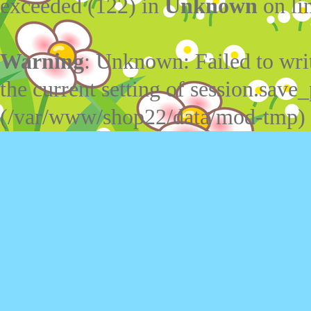
exceeded (122) in
Unknown
on li
Warning
: Unknown: Failed to write
the current setting of session.save_
(/var/www/shop22/data/mod-tmp)