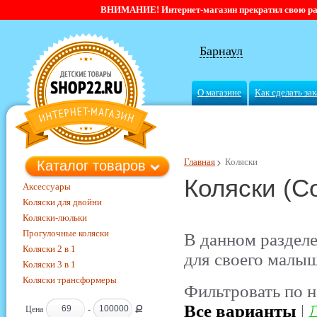
ВНИМАНИЕ! Интернет-магазин прекратил свою работ
Барнаул
О магазине
Как сделать зак
Главная
Коляски
Каталог товаров
Коляски (C
Аксессуары
Коляски для двойни
Коляски-люльки
Прогулочные коляски
В данном раздел
Коляски 2 в 1
для своего малыш
Коляски 3 в 1
Коляски трансформеры
Фильтровать по н
Все варианты
|
Д
Ք
Цена
-