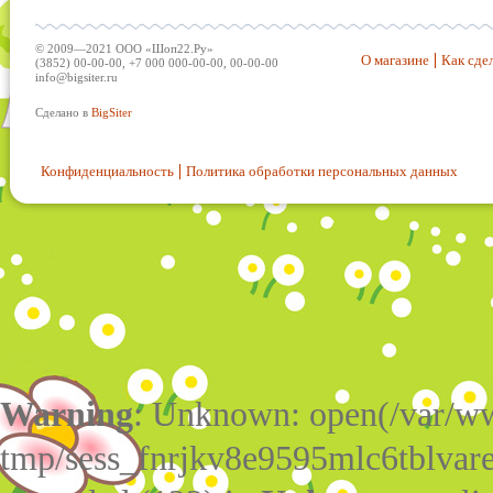
© 2009—2021 ООО «Шоп22.Ру»
О магазине
Как сдел
(3852) 00-00-00, +7 000 000-00-00, 00-00-00
info@bigsiter.ru
Сделано в
BigSiter
Конфиденциальность
Политика обработки персональных данных
Warning
: Unknown: open(/var/w
tmp/sess_fnrjkv8e9595mlc6tblvar