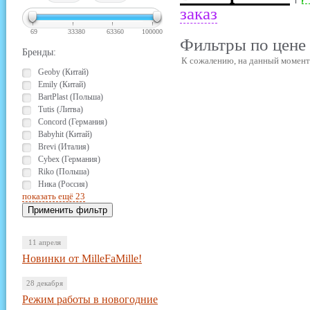
заказ
69
33380
63360
100000
Фильтры по цене 
Бренды:
К сожалению, на данный момент 
Geoby (Китай)
Emily (Китай)
BartPlast (Польша)
Tutis (Литва)
Concord (Германия)
Babyhit (Китай)
Brevi (Италия)
Cybex (Германия)
Riko (Польша)
Ника (Россия)
показать ещё 23
11 апреля
Новинки от MilleFaMille!
28 декабря
Режим работы в новогодние